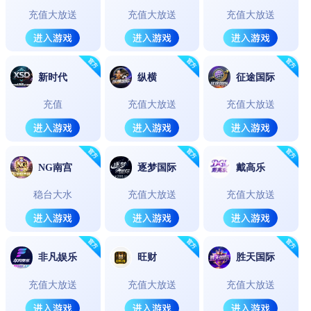
充值大放送
充值大放送
充值大放送
新时代
纵横
征途国际
充值
充值大放送
充值大放送
NG南宫
逐梦国际
戴高乐
稳台大水
充值大放送
充值大放送
非凡娱乐
旺财
胜天国际
充值大放送
充值大放送
充值大放送