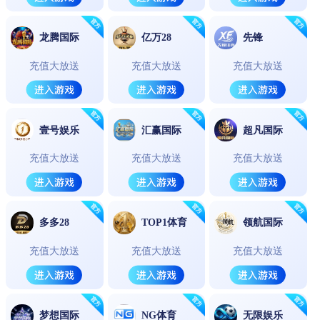
龙腾国际
亿万28
先锋
充值大放送
充值大放送
充值大放送
壹号娱乐
汇赢国际
超凡国际
充值大放送
充值大放送
充值大放送
多多28
TOP1体育
领航国际
充值大放送
充值大放送
充值大放送
梦想国际
NG体育
无限娱乐